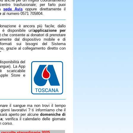
e ed anche per un miglior coordinamento
entro trasfusionale; per farlo puoi
ra
sede Avis
oppure direttamente il
e
al numero 0571 705804.
onazione è ancora più facile; dallo
 è disponibile un'
applicazione per
t
che consente ai donatori di prenotare
tamente dal dispositivo mobile e di
formati sui bisogni del Sistema
o, grazie al collegamento diretto con
"
isponibilità del
angue). La App
 scaricabile
Apple Store e
onare il sangue ma non trovi il tempo
 giorni lavorativi ? ti informiamo che il
 sarà aperto per alcune
domeniche di
ia
; verifica il calendario delle giornate
in corso.
 raccolte starordinarie 2025