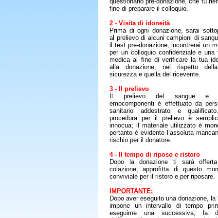
questionario pre-donazione, che tu rie
fine di preparare il colloquio.
2 - Visita di idoneità
Prima di ogni donazione, sarai sotto
al prelievo di alcuni campioni di sang
il test pre-donazione; incontrerai un 
per un colloquio confidenziale e una 
medica al fine di verificare la tua id
alla donazione, nel rispetto dell
sicurezza e quella del ricevente.
3 - Il prelievo
Il prelievo del sangue e d
emocomponenti è effettuato da pers
sanitario addestrato e qualificat
procedura per il prelievo è sempli
innocua; il materiale utilizzato è mo
pertanto è evidente l’assoluta mancan
rischio per il donatore.
4 - Il tempo di riposo e ristoro
Dopo la donazione ti sarà offert
colazione; approfitta di questo mo
conviviale per il ristoro e per riposare.
IMPORTANTE:
Dopo aver eseguito una donazione, la 
impone un intervallo di tempo pri
eseguirne una successiva; la d