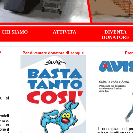
CHI SIAMO
ATTIVITA'
DIVENTA
DONATORE
?
Per diventare donatore di sangue
Pren
a, si
endoli
nale,
so un
Ti consigliamo di p
ne il