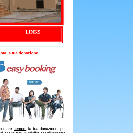
LINKS
ota la tua donazione
renotare
sempre
la tua donazione, per