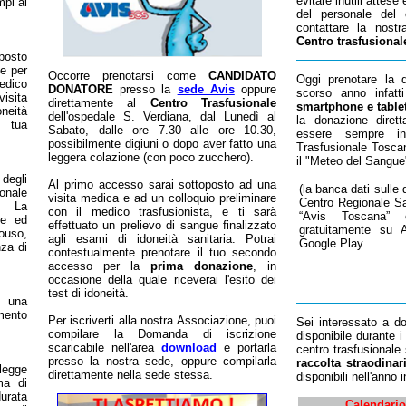
evitare inutili attes
mpi al
del personale del c
contattare la nost
Centro trasfusional
posto
ue per
Occorre prenotarsi come
CANDIDATO
Oggi prenotare la d
medico
DONATORE
presso la
sede Avis
oppure
scorso anno infatti
visita
direttamente al
Centro Trasfusionale
smartphone e table
oneità
dell'ospedale S. Verdiana, dal Lunedì al
la donazione diret
a tua
Sabato, dalle ore 7.30 alle ore 10.30,
essere sempre in
possibilmente digiuni o dopo aver fatto una
Trasfusionale Toscan
leggera colazione (con poco zucchero).
il "Meteo del Sangue
egli
Al primo accesso sarai sottoposto ad una
(la banca dati sulle d
onale
visita medica e ad un colloquio preliminare
Centro Regionale S
o. La
con il medico trasfusionista, e ti sarà
“Avis Toscana” è
ce ed
effettuato un prelievo di sangue finalizzato
gratuitamente su 
nouso,
agli esami di idoneità sanitaria. Potrai
Google Play.
za di
contestualmente prenotare il tuo secondo
accesso per la
prima donazione
, in
occasione della quale riceverai l'esito dei
test di idoneità.
a una
mento
Per iscriverti alla nostra Associazione, puoi
Sei interessato a d
compilare la Domanda di iscrizione
disponibile durante i
scaricabile nell'area
download
e portarla
centro trasfusionale
presso la nostra sede, oppure compilarla
raccolta straodinar
legge
direttamente nella sede stessa.
disponibili nell'anno 
ma di
urata
Calendario